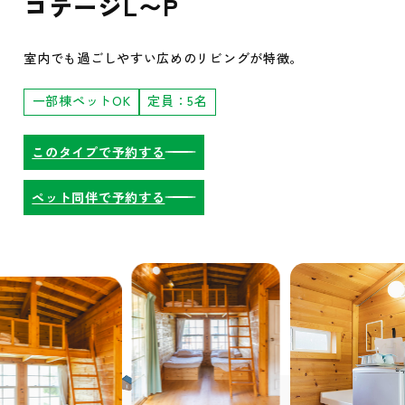
コテージL〜P
室内でも過ごしやすい広めのリビングが特徴。
一部棟ペットOK
定員：5名
食べる
このタイプで予約する
BBQガーデ
Sea Side
ペット同伴で予約する
レストラン
泊まる
オートキャ
コテージ
エアストリ