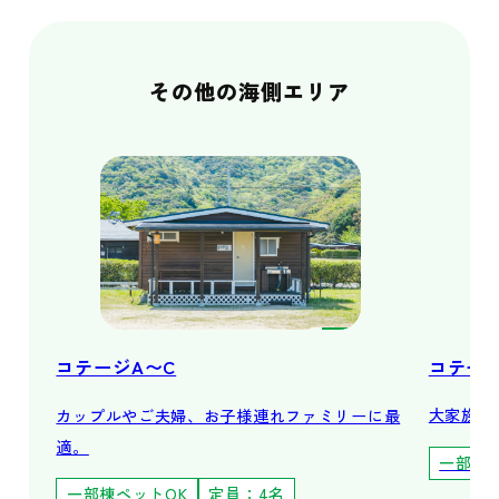
その他の海側エリア
コテージ
コテージA〜C
大家族や
カップルやご夫婦、お子様連れファミリーに最
適。
一部棟
一部棟ペットOK
定員：4名