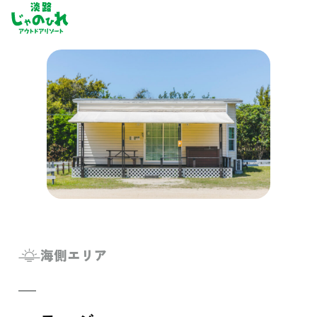
予約
施設の楽しみ
遊ぶ
フィッシン
筏釣りセン
シーカヤッ
SUP・メガ
海側エリア
触れ合う
ドルフィン
じゃのひれ