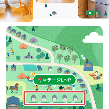
レンタル品
体験する
船上フィッ
ミニタグア
レンタルボ
マリンクラ
サウナ
天体観測
朝ヨガ
施設について
遊び図鑑