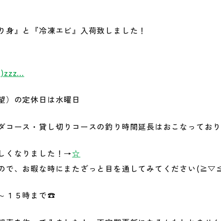
り身』と『冷凍エビ』入荷致しました！
˘ )zzz…
望）の定休日は水曜日
ダコース・貸し切りコースの釣り時間延長はおこなってお
しくなりました！→
☆
で、お暇な時にまたざっと目を通してみてください(≧▽≦
～１５時まで☎