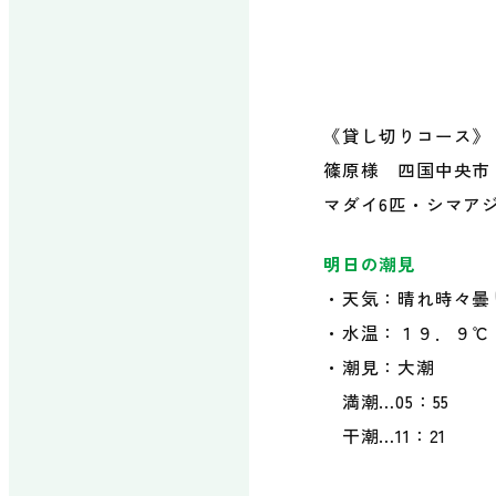
《貸し切りコース》
篠原様 四国中央市
マダイ6匹・シマアジ
明日の潮見
・天気：晴れ時々曇
・水温：１９．９℃
・潮見：大潮
満潮…05：55
干潮…11：21