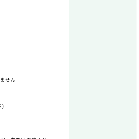
りません
)