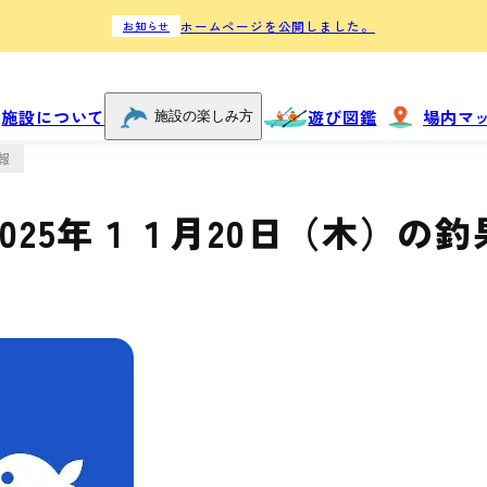
ホームページを公開しました。
お知らせ
触れ合う
施設について
遊び図鑑
場内マ
施設の楽しみ方
ドルフィンアー
報
チ
じゃのひれ乗馬
025年１１月20日（木）の釣
クラブ
体験する
船上フィッシン
グ
ミニタグアン
ディ