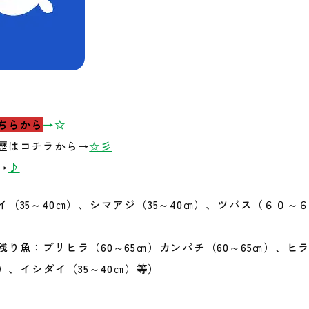
レンタルボート
マリンクラフト
サウナ
天体観測
朝ヨガ
ちらから
→
☆
歴はコチラから→
☆彡
→
♪
プ
遊び図鑑
ニュース
イ（35～40㎝）、シマアジ（35～40㎝）、ツバス（６０～
質問
り魚：ブリヒラ（60～65㎝）カンパチ（60～65㎝）、ヒラ
㎝）、イシダイ（35～40㎝）等）