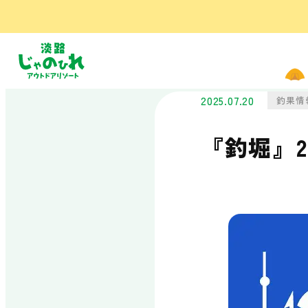
施設の楽しみ方
遊ぶ
フィッシング
2025.07.20
釣果情
パーク
筏釣りセンター
『釣堀』2
シーカヤック
SUP・メガSUP・
フィーブ
泊まる
オートキャンプ
場
コテージ