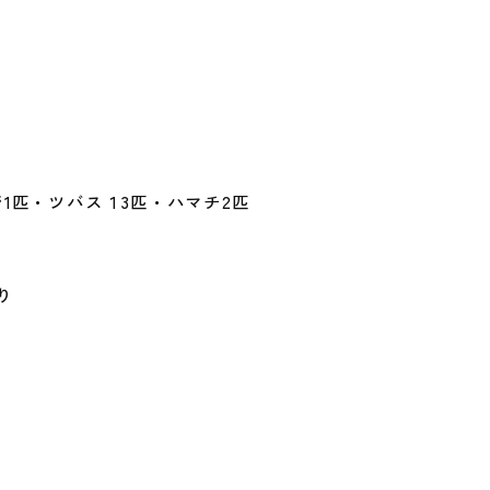
1匹・ツバス１3匹・ハマチ2匹
り