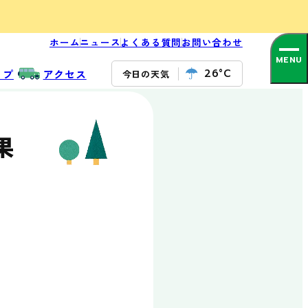
ホーム
ニュース
よくある質問
お問い合わせ
食べる
ップ
アクセス
26°C
今日の天気
BBQガーデン
Sea Side Bar /
牡蠣小屋
果
レストラン太公
望