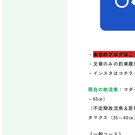
エアストリーム
レンタル品・販
売品
・
本日のブログはこ
・文章のみの釣果履
・インスタはコチラ
施設について
場内マッ
現在の放流魚
：マダ
アクセス
よくある
～65㎝）
（不定期放流魚＆居残
タマクエ（35～40
《一般コース》