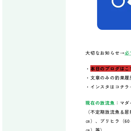
エアストリーム
レンタル品・販
売品
大切なお知らせ→
必
・
本日のブログはこ
施設について
場内マッ
・文章のみの釣果履
・インスタはコチラ
アクセス
よくある
現在の放流魚
：マダ
（不定期放流魚＆居残
㎝）、ブリヒラ（60
㎝）等）