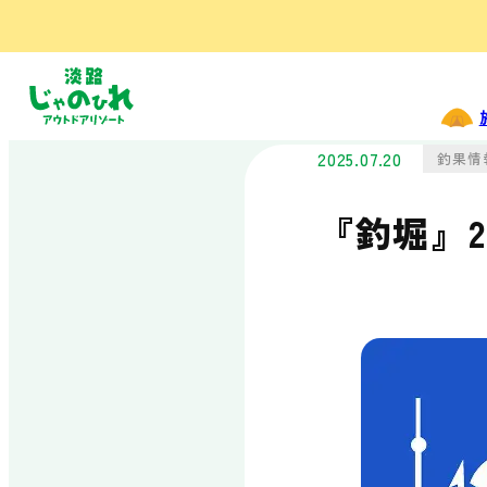
施設の楽しみ方
遊ぶ
フィッシング
2025.07.20
釣果情
パーク
筏釣りセンター
『釣堀』
シーカヤック
SUP・メガSUP・
フィーブ
泊まる
オートキャンプ
場
コテージ