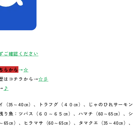
レンタルボート
マリンクラフト
サウナ
天体観測
朝ヨガ
ずご確認ください
ちらから
→
☆
プ
遊び図鑑
ニュース
歴はコチラから→
☆彡
→
♪
質問
イ（35～40㎝）、トラフグ（４０㎝）、じゃのひれサーモ
り魚：ツバス（６０～６５㎝）、ハマチ（60～65㎝）、シマ
～65㎝）、ヒラマサ（60～65㎝）、タマクエ（35～40㎝）、