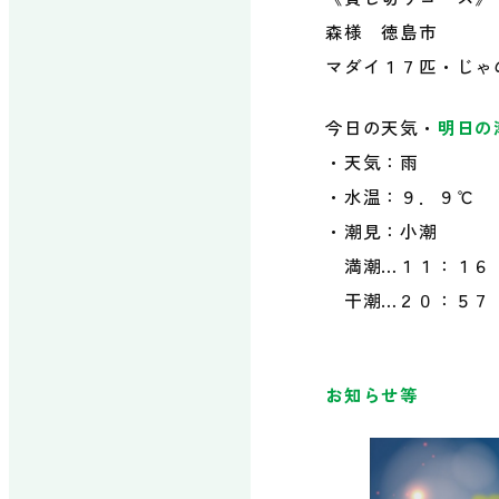
森様 徳島市
マダイ１７匹・じゃ
今日の天気・
明日の
・天気：雨
・水温：９．９℃
・潮見：小潮
満潮…１１：１６
干潮…２０：５７
お知らせ等