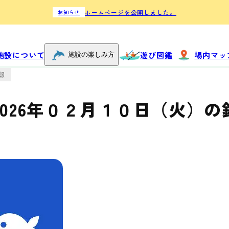
ホームページを公開しました。
お知らせ
触れ合う
施設について
遊び図鑑
場内マッ
施設の楽しみ方
ドルフィンアー
報
チ
じゃのひれ乗馬
2026年０２月１０日（火）の
クラブ
体験する
船上フィッシン
グ
ミニタグアン
ディ