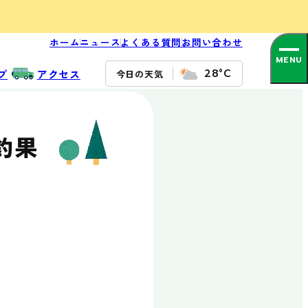
ホーム
ニュース
よくある質問
お問い合わせ
食べる
プ
アクセス
28°C
今日の天気
BBQガーデン
Sea Side Bar /
牡蠣小屋
釣果
レストラン太公
望