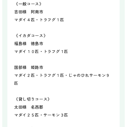
ミニタグアンディ
《一般コース》
レンタルボート
吉田様 阿南市
マリンクラフト
マダイ４匹・トラフグ１匹
サウナ
天体観測
《イカダコース》
朝ヨガ
福島様 徳島市
マダイ１０匹・トラフグ１匹
施設について
場内マップ
国部様 姫路市
遊び図鑑
ニュース
マダイ２匹・トラフグ１匹・じゃのひれサーモン９
匹
アクセス
よくある質問
《貸し切りコース》
太田様 名西郡
マダイ２５匹・サーモン３匹