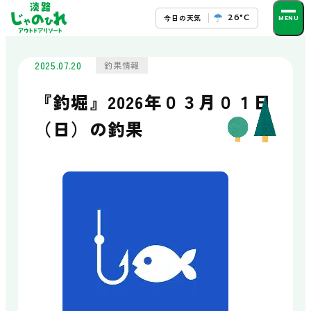
26°C
今日の天気
予約・お問い合わせ
2025.07.20
釣果情報
施設の楽しみ方
『釣堀』2026年０３月０１日
遊ぶ
（日）の釣果
フィッシングパーク
筏釣りセンター
シーカヤック
SUP・メガSUP・フィーブ
触れ合う
ドルフィンアーチ
じゃのひれ乗馬クラブ