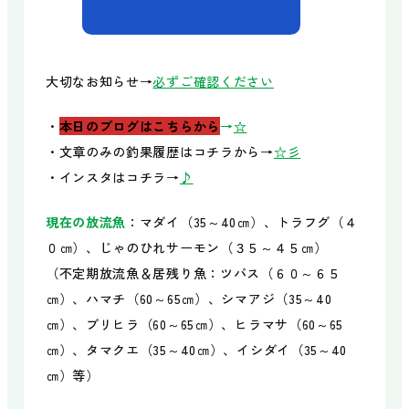
食べる
BBQガーデン
大切なお知らせ→
必ずご確認ください
Sea Side Bar / 牡蠣小屋
レストラン太公望
・
本日のブログはこちらから
→
☆
・文章のみの釣果履歴はコチラから→
☆彡
・インスタはコチラ→
♪
泊まる
オートキャンプ場
現在の放流魚
：マダイ（35～40㎝）、トラフグ（４
コテージ
０㎝）、じゃのひれサーモン（３５～４５㎝）
エアストリーム
（不定期放流魚＆居残り魚：ツバス（６０～６５
レンタル品・販売品
㎝）、ハマチ（60～65㎝）、シマアジ（35～40
㎝）、ブリヒラ（60～65㎝）、ヒラマサ（60～65
㎝）、タマクエ（35～40㎝）、イシダイ（35～40
体験する
㎝）等）
船上フィッシング