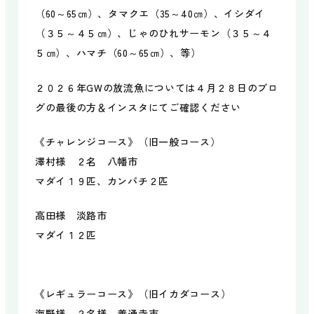
ミニタグアンディ
（60～65㎝）、タマクエ（35～40㎝）、イシダイ
レンタルボート
（３５～４５㎝）、じゃのひれサーモン（３５～４
マリンクラフト
５㎝）、ハマチ（60～65㎝）、等）
サウナ
天体観測
２０２６年GWの放流魚については４月２８日のブロ
朝ヨガ
グの最後の方＆インスタにてご確認ください
《チャレンジコース》（旧一般コース）
施設について
場内マップ
澤村様 ２名 八幡市
マダイ１９匹、カンパチ２匹
遊び図鑑
ニュース
アクセス
よくある質問
高田様 淡路市
マダイ１２匹
《レギュラーコース》（旧イカダコース）
海野様 ２名様 善通寺市