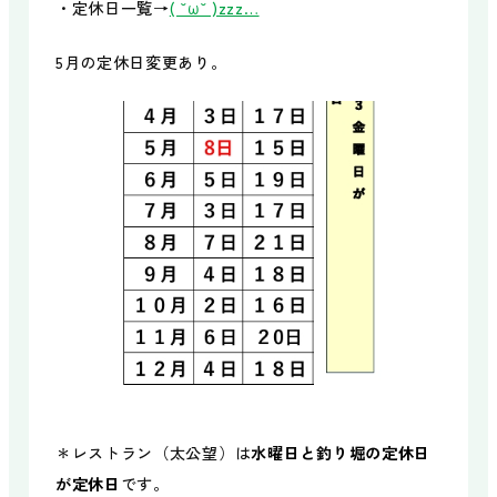
・定休日一覧→
( ˘ω˘ )zzz…
5月の定休日変更あり。
＊レストラン（太公望）は
水曜日と釣り堀の定休日
が定休日
です。