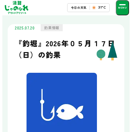
31°C
今日の天気
予約・お問い合わせ
2025.07.20
釣果情報
施設の楽しみ方
『釣堀』2026年０５月１７日
遊ぶ
（日）の釣果
フィッシングパーク
筏釣りセンター
シーカヤック
SUP・メガSUP・フィーブ
触れ合う
ドルフィンアーチ
じゃのひれ乗馬クラブ