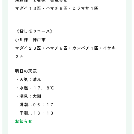
マダイ１３匹・ハマチ８匹・ヒラマサ１匹
《貸し切りコース》
小川様 神戸市
マダイ２３匹・ハマチ６匹・カンパチ１匹・イサキ
２匹
明日の天気
・天気：晴れ
・水温：１７．８℃
・潮見：大潮
満潮…０６：１７
干潮…１３：１３
お知らせ