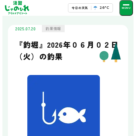
26°C
今日の天気
予約・お問い合わせ
2025.07.20
釣果情報
施設の楽しみ方
『釣堀』2026年０６月０２日
遊ぶ
（火）の釣果
フィッシングパーク
筏釣りセンター
シーカヤック
SUP・メガSUP・フィーブ
触れ合う
ドルフィンアーチ
じゃのひれ乗馬クラブ