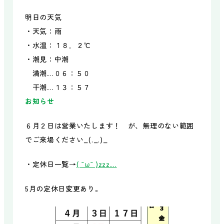
明日の天気
・天気：雨
・水温：１８．２℃
・潮見：中潮
満潮…０６：５０
干潮…１３：５７
お知らせ
６月２日は営業いたします！ が、無理のない範囲
でご来場ください_(._.)_
・定休日一覧→
( ˘ω˘ )zzz…
5月の定休日変更あり。