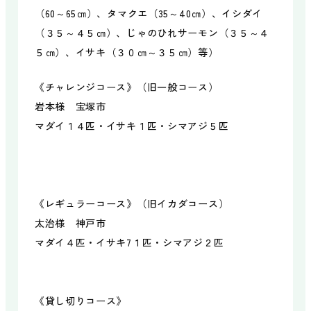
ミニタグアンディ
（60～65㎝）、タマクエ（35～40㎝）、イシダイ
レンタルボート
（３５～４５㎝）、じゃのひれサーモン（３５～４
マリンクラフト
５㎝）、イサキ（３０㎝～３５㎝）等）
サウナ
天体観測
《チャレンジコース》（旧一般コース）
朝ヨガ
岩本様 宝塚市
マダイ１４匹・イサキ１匹・シマアジ５匹
施設について
場内マップ
遊び図鑑
ニュース
《レギュラーコース》（旧イカダコース）
アクセス
よくある質問
太治様 神戸市
マダイ４匹・イサキ7１匹・シマアジ２匹
《貸し切りコース》