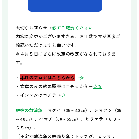
食べる
BBQガーデン
大切なお知らせ→
必ずご確認ください
Sea Side Bar / 牡蠣小屋
内容に変更がございますため、お手数ですが再度ご
レストラン太公望
確認いただけますと幸いです。
＊４月５日にさらに改定の改定がなされておりま
す。
泊まる
オートキャンプ場
・
本日のブログはこちらから
→
☆
コテージ
・文章のみの釣果履歴はコチラから→
☆彡
エアストリーム
・インスタはコチラ→
♪
レンタル品・販売品
現在の放流魚
：マダイ（35～40㎝）、シマアジ（35
～40㎝）、ハマチ（60～65㎝）、ヒラマサ（６０～
体験する
６５㎝）、
船上フィッシング
（不定期放流魚＆居残り魚：トラフグ、ヒラマサ